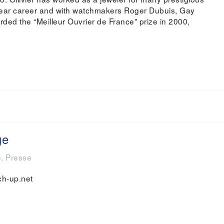
year career and with watchmakers Roger Dubuis, Gay
ded the “Meilleur Ouvrier de France” prize in 2000,
ge
é
,
Presse
ch-up.net