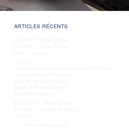
ARTICLES RÉCENTS
(English) EUROPA STAR
ARCADE – Ollivier Savéo,
back to baroque
(English)
http://www.internationalexcellence.co.uk/luxury-
magazine/content/viscount-
yves-de-contades/ollivier-
saveo-pure-breed-horse-
automatic-skeleton
ESCLUSIVO: Ollivier Savéo,
Sia l’Arte a Decidere la Misura
del Tempo
The worlds most unusual