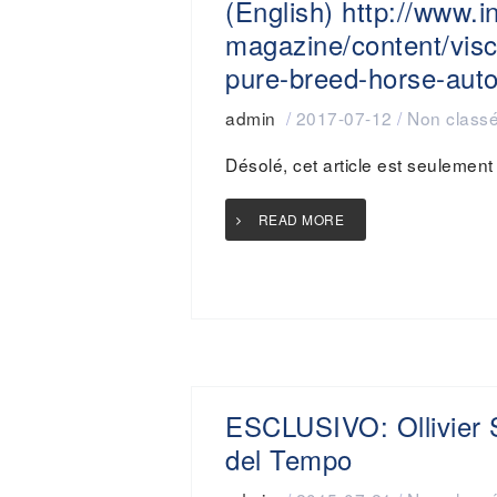
(English) http://www.i
magazine/content/visc
pure-breed-horse-auto
admin
/
2017-07-12
/
Non class
Désolé, cet article est seulement
READ MORE
ESCLUSIVO: Ollivier S
del Tempo