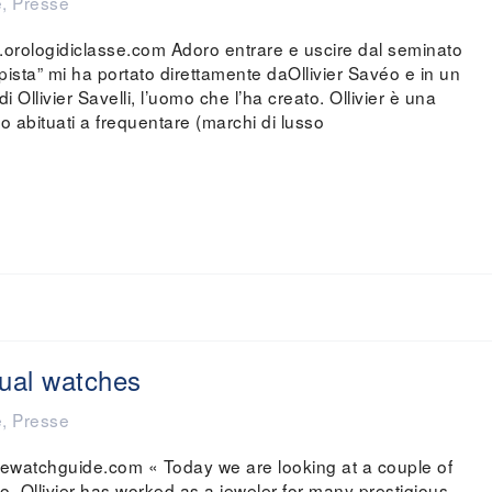
é
,
Presse
orologidiclasse.com Adoro entrare e uscire dal seminato
ripista” mi ha portato direttamente daOllivier Savéo e in un
Ollivier Savelli, l’uomo che l’ha creato. Ollivier è una
o abituati a frequentare (marchi di lusso
ual watches
é
,
Presse
watchguide.com « Today we are looking at a couple of
. Ollivier has worked as a jeweler for many prestigious