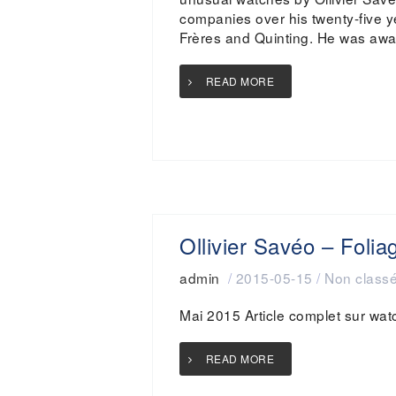
companies over his twenty-five 
Frères and Quinting. He was awar
READ MORE
Ollivier Savéo – Folia
admin
/
2015-05-15
/
Non class
Mai 2015 Article complet sur wat
READ MORE