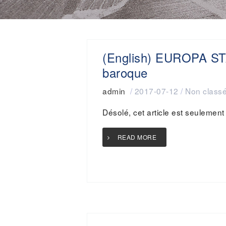
(English) EUROPA ST
baroque
admin
/
2017-07-12
/
Non class
Désolé, cet article est seulement
READ MORE