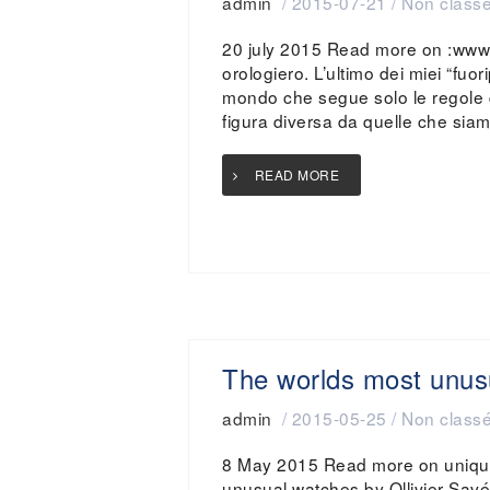
admin
/
2015-07-21
/
Non class
20 july 2015 Read more on :www.
orologiero. L’ultimo dei miei “fuo
mondo che segue solo le regole di 
figura diversa da quelle che siam
READ MORE
The worlds most unus
admin
/
2015-05-25
/
Non class
8 May 2015 Read more on unique
unusual watches by Ollivier Savéo