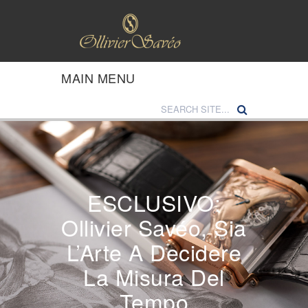
MAIN MENU
ESCLUSIVO:
Ollivier Savéo, Sia
L’Arte A Decidere
La Misura Del
Tempo