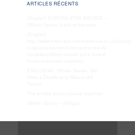
ARTICLES RÉCENTS
(English) EUROPA STAR ARCADE –
Ollivier Savéo, back to baroque
(English)
http://www.internationalexcellence.co.uk/luxury-
magazine/content/viscount-yves-de-
contades/ollivier-saveo-pure-breed-
horse-automatic-skeleton
ESCLUSIVO: Ollivier Savéo, Sia
l’Arte a Decidere la Misura del
Tempo
The worlds most unusual watches
Ollivier Savéo – Foliage